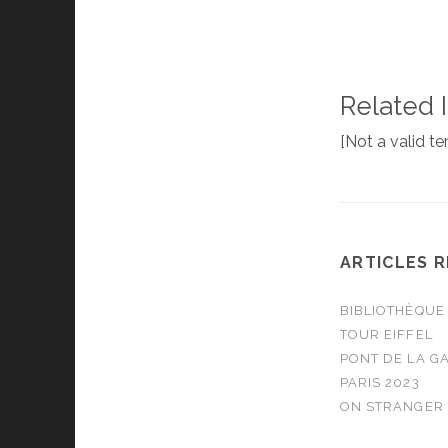
Related 
[Not a valid t
ARTICLES 
BIBLIOTHÈQUE
TOUR EIFFEL
PONT DE LA G
PARIS 2023
ON STRANGER 