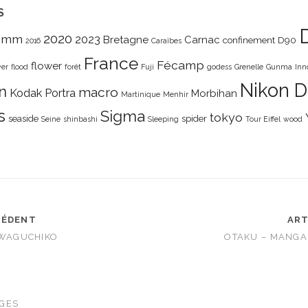
S
2020
0mm
2023
Bretagne
Carnac
confinement
D90
2016
Caraïbes
France
Fécamp
flower
wer
flood
forêt
Fuji
godess
Grenelle
Gunma
Inn
Nikon 
n
macro
Kodak Portra
Morbihan
Martinique
Menhir
s
Sigma
tokyo
seaside
spider
Seine
shinbashi
Sleeping
Tour Eiffel
wood
CÉDENT
ART
AWAGUCHIKO
OTAKU – MANGA 
GES