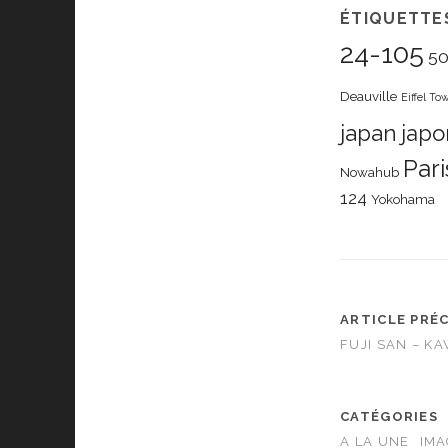
ÉTIQUETTE
24-105
5
Deauville
Eiffel To
japan
japo
Pari
Nowahub
124
Yokohama
ARTICLE PRÉ
FUJI SAN – K
CATÉGORIES
A LA UNE
IMA