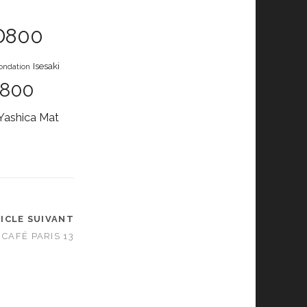
D800
Isesaki
ondation
D800
Yashica Mat
ICLE SUIVANT
CAFÉ PARIS 13