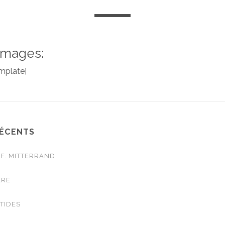
Images:
emplate]
RÉCENTS
 F. MITTERRAND
ARE
TIDES