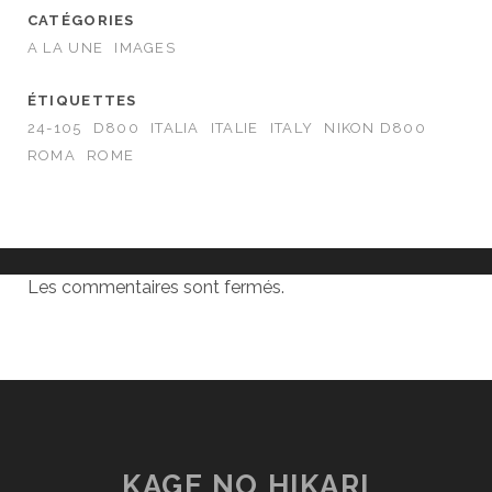
CATÉGORIES
A LA UNE
IMAGES
ÉTIQUETTES
24-105
D800
ITALIA
ITALIE
ITALY
NIKON D800
ROMA
ROME
Les commentaires sont fermés.
KAGE NO HIKARI