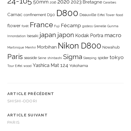
24-105
2020
50mm
2023
Bretagne
2016
Caraïbes
D800
Carnac
confinement
D90
Deauville
Eiffel Tower
flood
France
Fécamp
flower
forêt
Fuji
godess
Grenelle
Gunma
japan
japon
macro
Kodak Portra
Isesaki
Innondation
Nikon D800
Morbihan
Nowahub
Martinique
Menhir
Paris
Sigma
tokyo
seaside
spider
Seine
shinbashi
Sleeping
Yashica Mat 124
Yokohama
Tour Eiffel
wood
ARTICLE PRÉCÉDENT
SHISHI-ODORI
ARTICLE SUIVANT
PARIS