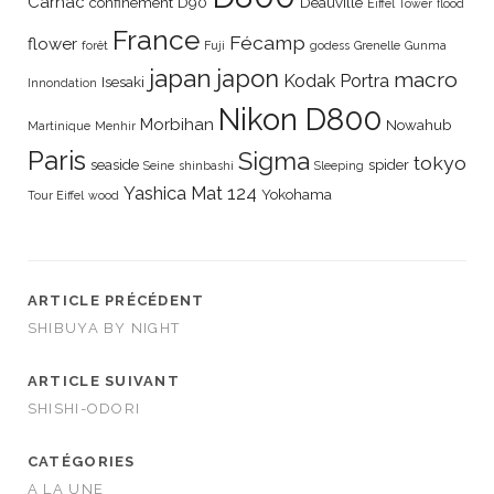
Carnac
confinement
D90
Deauville
Eiffel Tower
flood
France
Fécamp
flower
forêt
Fuji
godess
Grenelle
Gunma
japan
japon
macro
Kodak Portra
Isesaki
Innondation
Nikon D800
Morbihan
Nowahub
Martinique
Menhir
Paris
Sigma
tokyo
seaside
spider
Seine
shinbashi
Sleeping
Yashica Mat 124
Yokohama
Tour Eiffel
wood
ARTICLE PRÉCÉDENT
SHIBUYA BY NIGHT
ARTICLE SUIVANT
SHISHI-ODORI
CATÉGORIES
A LA UNE