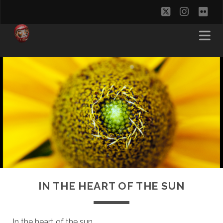
twitter
instag
flic
IN THE HEART OF THE SUN
In the heart of the sun