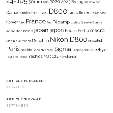
24-105
2020
50mm
2023
Bretagne
2016
Caraïbes
D800
Carnac
confinement
D90
Deauville
Eiffel Tower
flood
France
Fécamp
flower
forêt
Fuji
godess
Grenelle
Gunma
japan
japon
macro
Kodak Portra
Isesaki
Innondation
Nikon D800
Morbihan
Nowahub
Martinique
Menhir
Paris
Sigma
tokyo
seaside
spider
Seine
shinbashi
Sleeping
Yashica Mat 124
Yokohama
Tour Eiffel
wood
ARTICLE PRÉCÉDENT
42 WATTS
ARTICLE SUIVANT
SEPTEMBER